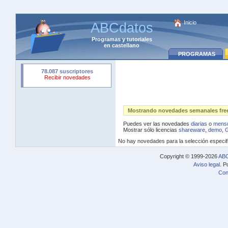
Inicio
ABCdatos
Programas
y
tutoriales
en castellano
PROGRAMAS
Mostrando novedades semanales freew
Puedes ver las novedades
diarias
o
mensu
Mostrar sólo licencias
shareware
,
demo
,
No hay novedades para la selección especif
Copyright © 1999-2026
ABC
Aviso legal
. P
Con